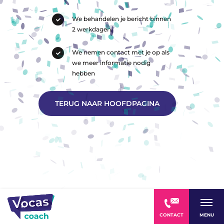
We behandelen je bericht binnen
2 werkdagen
We nemen contact met je op als
we meer informatie nodig
hebben
TERUG NAAR HOOFDPAGINA
CONTACT
MENU