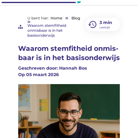
U bent hier:
Home
Blog
3 min
Waarom stemfitheid
Leestijd
onmisbaar is in het
basisonderwijs
Waar­om stem­fit­heid on­mis­
baar is in het ba­sis­on­der­wijs
Geschreven door: Hannah Bos
Op
05 maart 2026