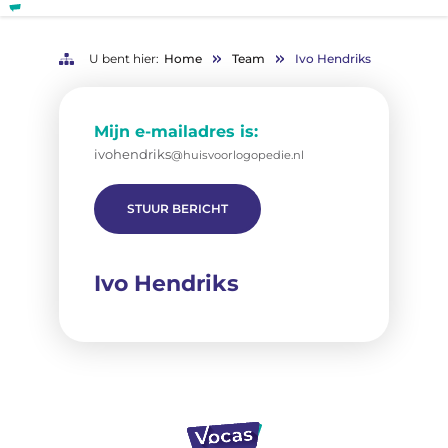
U bent hier:
Home
Team
Ivo Hendriks
Mijn e-mailadres is:
ivohendriks
@huisvoorlogopedie.nl
STUUR BERICHT
Ivo Hendriks